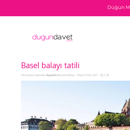
Düğün Me
Basel balayı tatili
Yayınlanan tarafından
dugundavet
içinde
Balayı
· Pazar 24 Ock 2021 ·
1:30