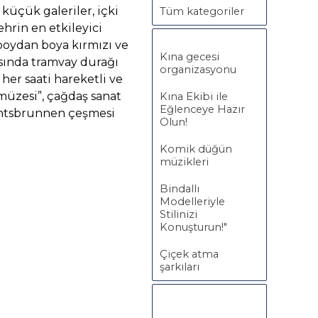
 küçük galeriler, içki
Tüm kategoriler
ehrin en etkileyici
 boydan boya kırmızı ve
Kına gecesi
sında tramvay durağı
organizasyonu
 her saati hareketli ve
müzesi”, çağdaş sanat
Kına Ekibi ile
Eğlenceye Hazır
achtsbrunnen çeşmesi
Olun!
Komik düğün
müzikleri
Bindallı
Modelleriyle
Stilinizi
Konuşturun!"
Çiçek atma
şarkıları