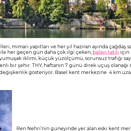
alleri, mimari yapıtları ve her yıl haziran ayında çağdaş
” ile her geçen gün daha çok ilgi çeken,
balayı tatili
için 
, yumuşak iklimi, küçük yüzölçümü, sorunsuz trafiği sa
enli bir şehir. THY, haftanın 7 günü direk uçuş olanağı
re değişkenlik gösteriyor. Basel kent merkezine 4 km uz
Ren Nehri’nin güneyinde yer alan eski kent mer