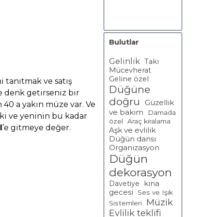
Bulutlar
Gelinlik
Takı
Mücevherat
Geline özel
i tanıtmak ve satış
Düğüne
 denk getirseniz bir
doğru
Güzellik
 40 a yakın müze var. Ve
ve bakım
Damada
ki ve yeninin bu kadar
özel
Araç kiralama
l
’e gitmeye değer.
Aşk ve evlilik
Düğün dansı
Organizasyon
Düğün
dekorasyon
Davetiye
kına
gecesi
Ses ve Işık
Müzik
Sistemleri
Evlilik teklifi