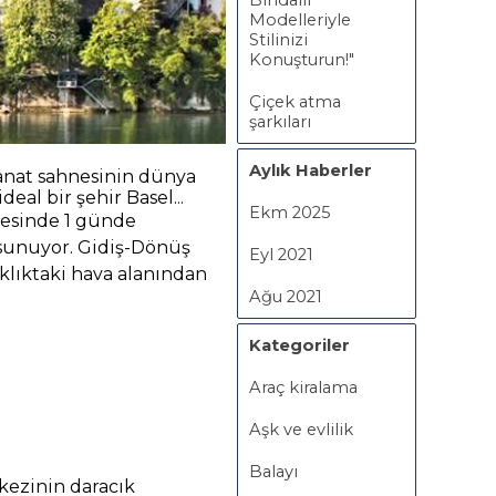
Bindallı
Modelleriyle
Stilinizi
Konuşturun!"
Çiçek atma
şarkıları
Aylık Haberler
 sanat sahnesinin dünya
ideal bir şehir Basel...
Ekm 2025
yesinde 1 günde
 sunuyor. Gidiş-Dönüş
Eyl 2021
aklıktaki hava alanından
Ağu 2021
Kategoriler
Araç kiralama
Aşk ve evlilik
Balayı
kezinin daracık