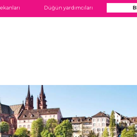
kanları
Düğün yardımcıları
B