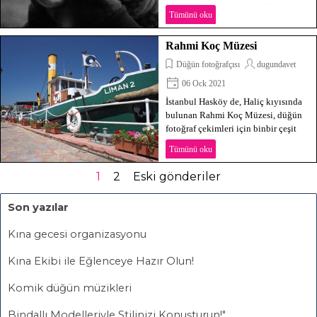
fotoğrafçınızı seçtiniz mi? En iyi
Tümünü oku
düğün fotoğrafçısına karar vermenizi
kolaylaştıracak ip uçları bu
Rahmi Koç Müzesi
yazımızda...
Düğün fotoğrafçısı
dugundavet
06 Ock 2021
İstanbul Hasköy de, Haliç kıyısında
bulunan Rahmi Koç Müzesi, düğün
fotoğraf çekimleri için binbir çeşit
olanak sunan, eşsiz güzellikte bir
Tümünü oku
mekan. Özel gün fotoğraf çekimleri
için hazırlanmış paketleri ve mekan
1
2
Eski gönderiler
avantajlarını inceleyebilirsiniz.
Son yazılar
Kına gecesi organizasyonu
Kına Ekibi ile Eğlenceye Hazır Olun!
Komik düğün müzikleri
Bindallı Modelleriyle Stilinizi Konuşturun!"