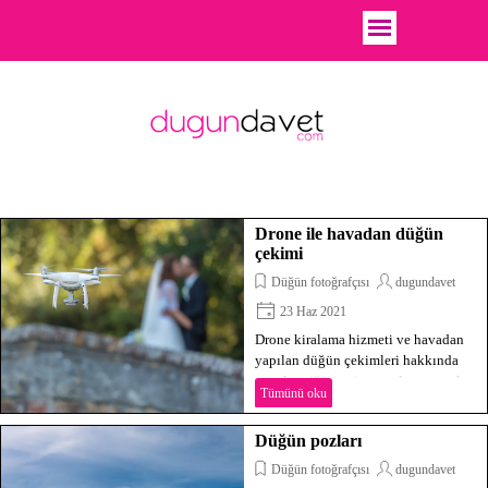
Drone ile havadan düğün
çekimi
Düğün fotoğrafçısı
dugundavet
23 Haz 2021
Drone kiralama hizmeti ve havadan
yapılan düğün çekimleri hakkında
merak ettiğiniz tüm soruların cevabı,
Tümünü oku
bu yazımızda bulacaksınız. Düğün
fotoğrafçılığında yeni bir trend olan
Düğün pozları
bu yöntemi keşfedin!
Düğün fotoğrafçısı
dugundavet