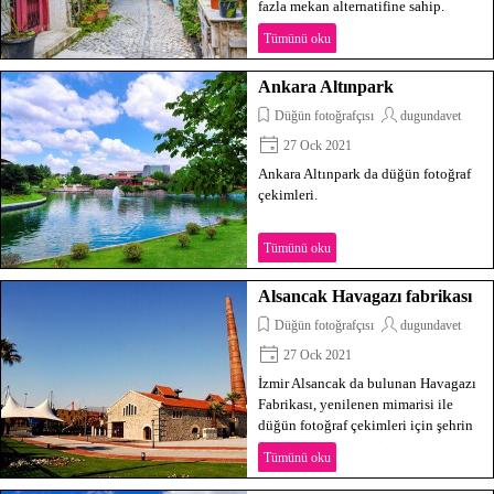
fazla mekan alternatifine sahip.
Çeşme Alaçatı'da doğal güzellikleri
Tümünü oku
ile bu alternatif lokasyonlardan biri.
Ankara Altınpark
Düğün fotoğrafçısı
dugundavet
27 Ock 2021
Ankara Altınpark da düğün fotoğraf
çekimleri.
Tümünü oku
Alsancak Havagazı fabrikası
Düğün fotoğrafçısı
dugundavet
27 Ock 2021
İzmir Alsancak da bulunan Havagazı
Fabrikası, yenilenen mimarisi ile
düğün fotoğraf çekimleri için şehrin
popüler mekanlarından.
Tümünü oku