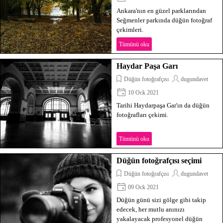
Ankara'nın en güzel parklarından
Seğmenler parkında düğün fotoğraf
çekimleri.
Tümünü oku
Haydar Paşa Garı
Düğün fotoğrafçısı
dugundavet
10 Ock 2021
Tarihi Haydarpaşa Gar'ın da düğün
fotoğrafları çekimi.
Tümünü oku
Düğün fotoğrafçısı seçimi
Düğün fotoğrafçısı
dugundavet
09 Ock 2021
Düğün günü sizi gölge gibi takip
edecek, her mutlu anınızı
yakalayacak profesyonel düğün