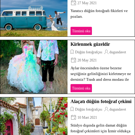
27 May 2021
Yaratıcı düğün fotoğrafı fikirleri ve
pozları.
Tümünü oku
Kirlenmek güzeldir
Düğün fotoğrafçısı
dugundavet
20 May 2021
Aylar öncesinden özene bezene
seçtiğiniz gelinliğinizi kirletmeye ne
dersiniz? Trash and dress modası ile
bu mümkün.
Tümünü oku
Alaçatı düğün fotoğraf çekimi
Düğün fotoğrafçısı
dugundavet
10 Mart 2021
Stüdyo dışında gelin damat düğün
fotoğraf çekimleri için İzmir oldukça