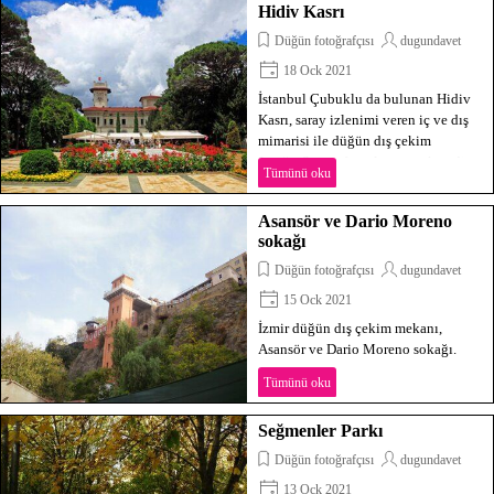
Hidiv Kasrı
Düğün fotoğrafçısı
dugundavet
18 Ock 2021
İstanbul Çubuklu da bulunan Hidiv
Kasrı, saray izlenimi veren iç ve dış
mimarisi ile düğün dış çekim
fotoğraflarına fon oluşturacak nadir
Tümünü oku
yerlerden biri.
Asansör ve Dario Moreno
sokağı
Düğün fotoğrafçısı
dugundavet
15 Ock 2021
İzmir düğün dış çekim mekanı,
Asansör ve Dario Moreno sokağı.
Tümünü oku
Seğmenler Parkı
Düğün fotoğrafçısı
dugundavet
13 Ock 2021