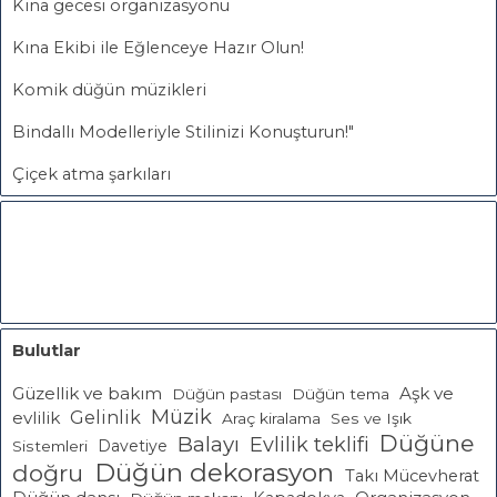
Kına gecesi organizasyonu
Kına Ekibi ile Eğlenceye Hazır Olun!
Komik düğün müzikleri
Bindallı Modelleriyle Stilinizi Konuşturun!"
Çiçek atma şarkıları
Bulutlar
Güzellik ve bakım
Aşk ve
Düğün pastası
Düğün tema
Müzik
Gelinlik
evlilik
Araç kiralama
Ses ve Işık
Düğüne
Balayı
Evlilik teklifi
Davetiye
Sistemleri
Düğün dekorasyon
doğru
Takı Mücevherat