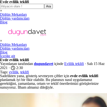
Evde evlilik teklifi
Ara
×
Düğün Mekanları
Düğün yardımcıları
Blog
×
Düğün Mekanları
Düğün yardımcıları
Blog
İçeriğe git
Evde evlilik teklifi
Yayınlanan tarafından
dugundavet
içinde
Evlilik teklifi
· Salı 15 Haz
2021 ·
2:30
Tags:
evlilik
,
teklifi
Sadelikten yana, gösteriş sevmeyen çiftler için
evde evlilik teklifi
planlamak iyi bir fikir olabilir. Bu planınızı nasıl uygulamanız
gerektiğini, zamanlama, ortam ve teklif önerilerimizi görüşlerinize
sunuyoruz. İlham almanız dileğiyle.