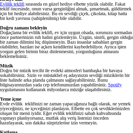
Evlilik teklifi
sırasında en güzel hediye elbette yüzük olabilir. Fakat
teklif öncesinde, onun varsa gerginliğini almak, şımartmak, güldürmek
için bir hediye alabilirsiniz. Bu en sevdiği çiçek, çikolata, kitap hatta
bir kedi yavrusu (sahiplenilmiş) bile olabilir.
Doğru zamanı bekleyin
Doğaçlama bir evlilik teklifi, ev için uygun olsada, sorunuzu sormadan
önce partnerinizin ruh halini gözlemleyin. Üzgün, sinirli, gergin olduğu
bir zaman dilimini hiç düşünmeyin. Bazı insanlar sabahları gergin
olabilirler, bazıları ise açken kendilerini kaybedebiliyor. Ayrıca işten
yorgun gelen birinin biraz dinlenmesini, yorgunluğunu atmasını
beklemelisiniz.
Müzik
Doğru bir müzik tercihi ile evdeki atmosferi bambaşka bir havaya
sokabilirsiniz. Sizin ve müstakbel eş adayınızın sevdiği müziklerin bir
liste halinde arka planda çalmasını sağlayabilirsiniz. Bunu
bilgisayarınızdan yada cep telefonunuzdan yapabilirsiniz.
Spotify
uygulamasını kullanarak milyonlarca müziğe ulaşabilirsiniz.
Yeme içme
Evde evlilik teklifinizi ne zaman yapacağınıza bağlı olarak, ne yemek
yiyeceğinizi, ne içeceğinizi planlayın. Elbette en çok sevdiklerinizden
oluşan bir menü iyidir. Eğer evlilik teklifinizi sabah kahvaltısında
yapmayı planlıyorsanız, mutfak alış veriş listenizi önceden
hazırlayarak, son dakika sürprizlerine izin vermeyin.
Kutlama