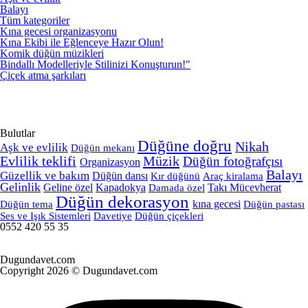
Balayı
Tüm kategoriler
Kına gecesi organizasyonu
Kına Ekibi ile Eğlenceye Hazır Olun!
Komik düğün müzikleri
Bindallı Modelleriyle Stilinizi Konuşturun!"
Çiçek atma şarkıları
Bulutlar
Düğüne doğru
Nikah
Aşk ve evlilik
Düğün mekanı
Evlilik teklifi
Müzik
Düğün fotoğrafçısı
Organizasyon
Balayı
Güzellik ve bakım
Düğün dansı
Kır düğünü
Araç kiralama
Gelinlik
Geline özel
Kapadokya
Takı Mücevherat
Damada özel
Düğün dekorasyon
kına gecesi
Düğün tema
Düğün pastası
Davetiye
Düğün çiçekleri
Ses ve Işık Sistemleri
0552 420 55 35
Dugun
davet.com
Copyright 2026 © Dugundavet.com