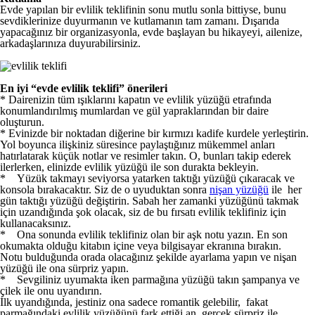
Evde yapılan bir evlilik teklifinin sonu mutlu sonla bittiyse, bunu
sevdiklerinize duyurmanın ve kutlamanın tam zamanı. Dışarıda
yapacağınız bir organizasyonla, evde başlayan bu hikayeyi, ailenize,
arkadaşlarınıza duyurabilirsiniz.
En iyi “evde evlilik teklifi” önerileri
* Dairenizin tüm ışıklarını kapatın ve evlilik yüzüğü etrafında
konumlandırılmış mumlardan ve gül yapraklarından bir daire
oluşturun.
* Evinizde bir noktadan diğerine bir kırmızı kadife kurdele yerleştirin.
Yol boyunca ilişkiniz süresince paylaştığınız mükemmel anları
hatırlatarak küçük notlar ve resimler takın. O, bunları takip ederek
ilerlerken, elinizde evlilik yüzüğü ile son durakta bekleyin.
* Yüzük takmayı seviyorsa yatarken taktığı yüzüğü çıkaracak ve
konsola bırakacaktır. Siz de o uyuduktan sonra
nişan yüzüğü
ile her
gün taktığı yüzüğü değiştirin.
Sabah her zamanki yüzüğünü takmak
için uzandığında şok olacak, siz de bu fırsatı evlilik teklifiniz için
kullanacaksınız.
* Ona sonunda evlilik teklifiniz olan bir aşk notu yazın. En son
okumakta olduğu kitabın içine veya bilgisayar ekranına bırakın.
Notu bulduğunda orada olacağınız şekilde ayarlama yapın ve nişan
yüzüğü ile ona sürpriz yapın.
* Sevgiliniz uyumakta iken parmağına yüzüğü takın şampanya ve
çilek ile onu uyandırın.
İlk uyandığında, jestiniz ona sadece romantik gelebilir, fakat
parmağındaki evlilik yüzüğünü fark ettiği an gerçek sürpriz ile