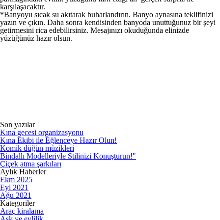
karşılaşacaktır.
*Banyoyu sıcak su akıtarak buharlandırın. Banyo aynasına teklifinizi
yazın ve çıkın. Daha sonra kendisinden banyoda unuttuğunuz bir şeyi
getirmesini rica edebilirsiniz. Mesajınızı okuduğunda elinizde
yüzüğünüz hazır olsun.
Son yazılar
Kına gecesi organizasyonu
Kına Ekibi ile Eğlenceye Hazır Olun!
Komik düğün müzikleri
Bindallı Modelleriyle Stilinizi Konuşturun!"
Çiçek atma şarkıları
Aylık Haberler
Ekm 2025
Eyl 2021
Ağu 2021
Kategoriler
Araç kiralama
Aşk ve evlilik