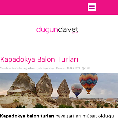
Kapadokya Balon Turları
Yayınlanan tarafından
dugundavet
içinde
Kapadokya
· Cumartesi 16 Ock 2021 ·
1:00
Kapadokya balon turları
hava şartları müsait olduğu