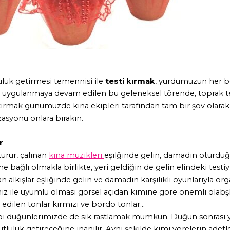
uluk getirmesi temennisi ile
testi kırmak
, yurdumuzun her b
i uygulanmaya devam edilen bu geleneksel törende, toprak tes
kırmak günümüzde kına ekipleri tarafından tam bir şov olarak
zasyonu onlara bırakın.
r
urur, çalınan
kına müzikleri
eşilğinde gelin, damadın oturduğ
e bağlı olmakla birlikte, yeri geldiğin de gelin elindeki tes
 alkışlar eşliğinde gelin ve damadın karşılıklı oyunlarıyla or
lınız ile uyumlu olması görsel açıdan kimine göre önemli olab
edilen tonlar kırmızı ve bordo tonlar...
ibi düğünlerimizde de sık rastlamak mümkün. Düğün sonrası y
tluluk getireceğine inanılır. Aynı şekilde kimi yörelerin adetle