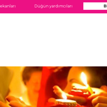
kanları
Düğün yardımcıları
B