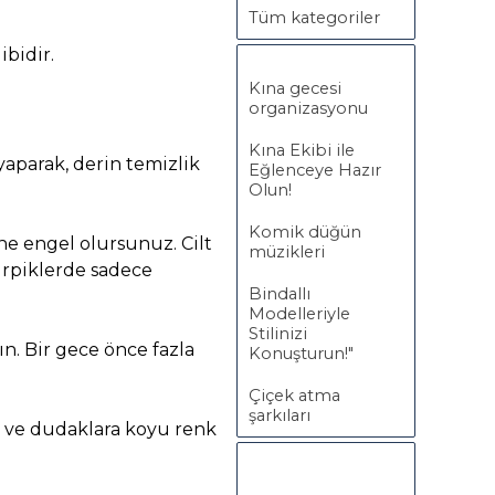
Tüm kategoriler
ibidir.
Kına gecesi
organizasyonu
Kına Ekibi ile
yaparak, derin temizlik
Eğlenceye Hazır
Olun!
Komik düğün
ne engel olursunuz. Cilt
müzikleri
irpiklerde sadece
Bindallı
Modelleriyle
Stilinizi
. Bir gece önce fazla
Konuşturun!"
Çiçek atma
şarkıları
k ve dudaklara koyu renk