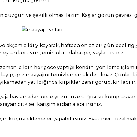
 daha küçük gösterir.
 düzgün ve şekilli olması lazım. Kaşlar gözün çevresi g
 akşam cildi yıkayarak, haftada en az bir gün peeling 
üneşten koruyun, emin olun daha geç yaşlanırsınız.
 zaman, cildin her gece yaptığı kendini yenileme işlemi
mizleyip, göz makyajını temizlememek de olmaz. Çünkü k
ıkamadan yatıldığında kirpikler zarar görüp, kırılabilir.
kyaja başlamadan önce yüzünüze soğuk su kompres yapın
yan bitkisel karışımlardan alabilirsiniz..
çin küçük eklemeler yapabilirsiniz. Eye-liner’ı uzatma