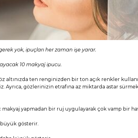
erek yok, ipuçları her zaman işe yarar.
layacak 10 makyaj ipucu.
öz altınızda ten renginizden bir ton açık renkler kullan
iz. Ayrıca, gözlerinizin etrafına az miktarda astar sürmek
 makyaj yapmadan bir ruj uygulayarak çok vamp bir hava
 büyük gösterir.