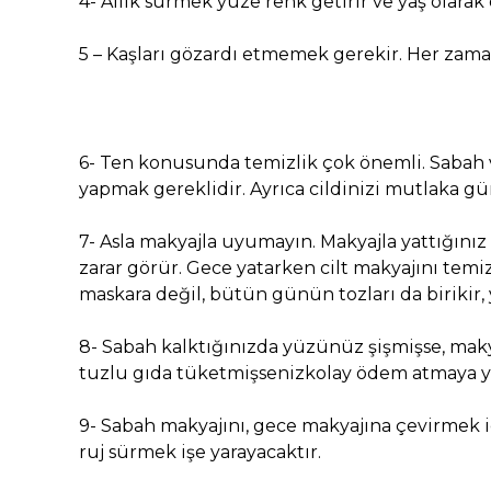
4- Allık sürmek yüze renk getirir ve yaş olarak
5 – Kaşları gözardı etmemek gerekir. Her zaman
6- Ten konusunda temizlik çok önemli. Sabah ve
yapmak gereklidir. Ayrıca cildinizi mutlaka g
7- Asla makyajla uyumayın. Makyajla yattığınız
zarar görür. Gece yatarken cilt makyajını te
maskara değil, bütün günün tozları da birikir, y
8- Sabah kalktığınızda yüzünüz şişmişse, ma
tuzlu gıda tüketmişsenizkolay ödem atmaya yara
9- Sabah makyajını, gece makyajına çevirmek i
ruj sürmek işe yarayacaktır.