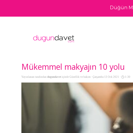
Düğün Me
Mükemmel makyajın 10 yolu
Yayınlanan tarafından
dugundavet
içinde
Güzellik ve bakım
· Çarşamba 13 Ock 2021 ·
1:30