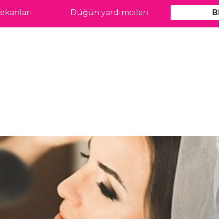
kanları
Düğün yardımcıları
B