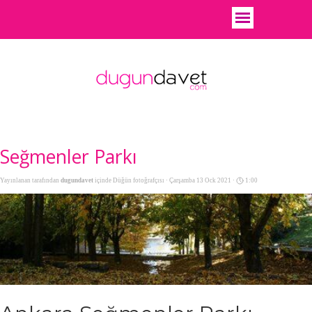
Seğmenler Parkı
Yayınlanan tarafından
dugundavet
içinde
Düğün fotoğrafçısı
· Çarşamba 13 Ock 2021 ·
1:00