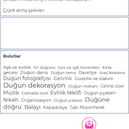
Çiçek atma şarkıları
Bulutlar
Aşk ve evlilik
kına
Kır düğünü
Ses ve Işık Sistemleri
gecesi
Düğün dansı
Davetiye
Düğün tema
Araç kiralama
Düğün fotoğrafçısı
Gelinlik
Güzellik ve bakım
Düğün dekorasyon
Geline özel
Düğün mekanı
Müzik
Evlilik teklifi
Düğün çiçekleri
Damada özel
Düğüne
Nikah
Organizasyon
Düğün pastası
doğru
Balayı
Kapadokya
Takı Mücevherat