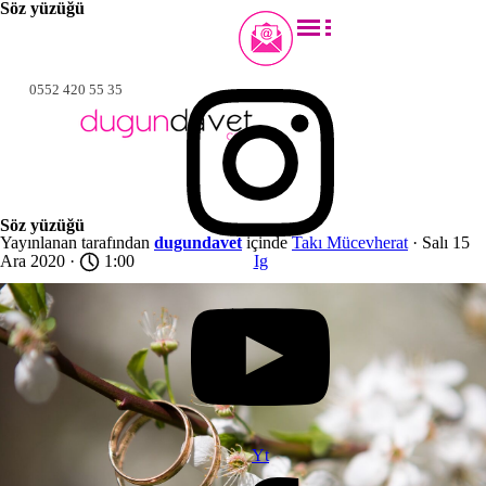
Söz yüzüğü
0552 420 55 35
Söz yüzüğü
Yayınlanan tarafından
dugundavet
içinde
Takı Mücevherat
· Salı 15
Ara 2020 ·
1:00
Ig
Yt