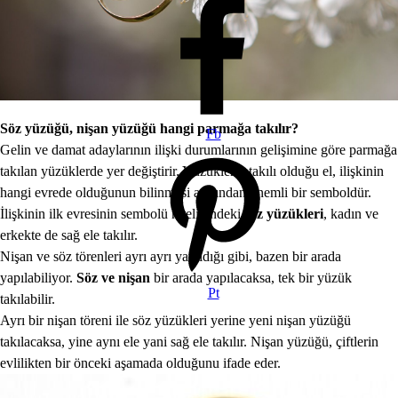
Söz yüzüğü, nişan yüzüğü hangi parmağa takılır?
Fb
Gelin ve damat adaylarının ilişki durumlarının gelişimine göre parmağa
takılan yüzüklerde yer değiştirir. Yüzüklerin takılı olduğu el, ilişkinin
hangi evrede olduğunun bilinmesi açısından önemli bir semboldür.
İlişkinin ilk evresinin sembolü niteliğindeki
söz yüzükleri
, kadın ve
erkekte de sağ ele takılır.
Nişan ve söz törenleri ayrı ayrı yapıldığı gibi, bazen bir arada
yapılabiliyor.
Söz ve nişan
bir arada yapılacaksa, tek bir yüzük
Pt
takılabilir.
Ayrı bir nişan töreni ile söz yüzükleri yerine yeni nişan yüzüğü
takılacaksa, yine aynı ele yani sağ ele takılır. Nişan yüzüğü, çiftlerin
evlilikten bir önceki aşamada olduğunu ifade eder.