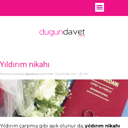
Yıldırım nikahı
Yayınlanan tarafından
dugundavet
içinde
Nikah
· Cuma 19 Mart 2021 ·
2:00
Yıldırım çarpmış gibi aşık olunur da,
yıldırım nikahı