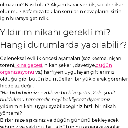
olmaz mı? Nasıl olur? Akşam karar verdik, sabah nikah
olur mu? Kafamıza takılan soruların cevaplarını sizin
için biraraya getirdik.
Yıldırım nikahı gerekli mi?
Hangi durumlarda yapılabilir?
Geleneksel evlilik öncesi aşamaları (söz kesme, nişan
töreni,
kına gecesi
, nikah şekeri, davetiye,
düğün
organizasyonu
vs.) harfiyen uygulayan çiftlerimiz
olduğu gibi bütün bu ritüelleri bir yük olarak görenler
hiçde az değil.
"Biz birbirbirimiz sevdik ve bu bize yeter, 2 de şahit
buldukmu tamamdır, neyi bekliycez" diyorsanız "
yıldırım nikahı uygulayabileceğiniz hızlı bir nikah
yöntemi?
Birbirinize aşıksınız ve düğün gününü bekleyecek
sabrınız ve vaktiniz hatta bütün bu organizasyonlar