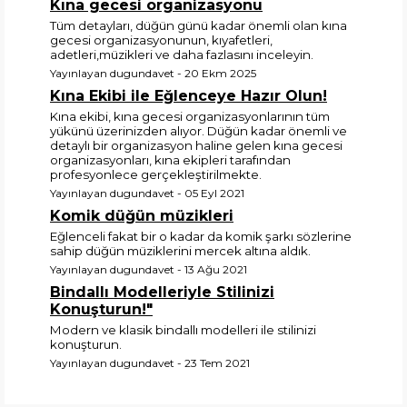
Kına gecesi organizasyonu
Tüm detayları, düğün günü kadar önemli olan kına
gecesi organizasyonunun, kıyafetleri,
adetleri,müzikleri ve daha fazlasını inceleyin.
Yayınlayan dugundavet - 20 Ekm 2025
Kına Ekibi ile Eğlenceye Hazır Olun!
Kına ekibi, kına gecesi organizasyonlarının tüm
yükünü üzerinizden alıyor. Düğün kadar önemli ve
detaylı bir organizasyon haline gelen kına gecesi
organizasyonları, kına ekipleri tarafından
profesyonlece gerçekleştirilmekte.
Yayınlayan dugundavet - 05 Eyl 2021
Komik düğün müzikleri
Eğlenceli fakat bir o kadar da komik şarkı sözlerine
sahip düğün müziklerini mercek altına aldık.
Yayınlayan dugundavet - 13 Ağu 2021
Bindallı Modelleriyle Stilinizi
Konuşturun!"
Modern ve klasik bindallı modelleri ile stilinizi
konuşturun.
Yayınlayan dugundavet - 23 Tem 2021