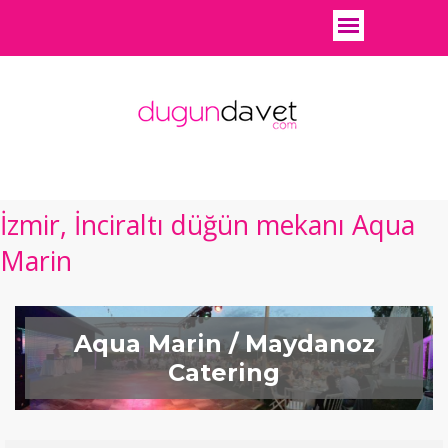
İzmir, İnciraltı düğün mekanı Aqua
Marin
Aqua Marin / Maydanoz
Catering